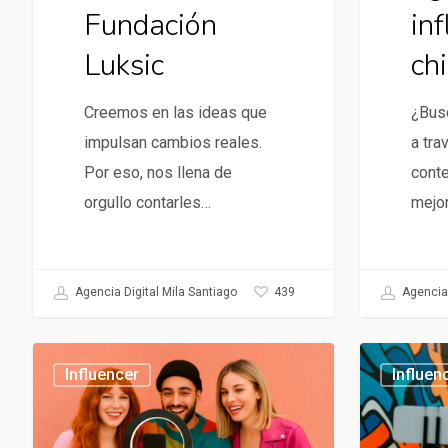
Fundación
in
Luksic
chi
Creemos en las ideas que
¿Busc
impulsan cambios reales.
a tra
Por eso, nos llena de
cont
orgullo contarles…
mejo
439
Agencia Digital Mila Santiago
Agencia 
Campañas
Agencia
Influencer
Influen
con
de
influencer
Influencers