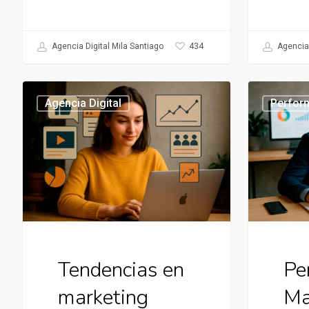
434
Agencia Digital Mila Santiago
Agencia 
Tendencias
Performanc
Agencia Digital
Perfor
en
Marketing
marketing
digital
2025
Tendencias en
Pe
marketing
Ma