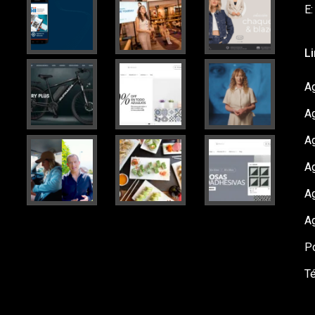
E
L
Ag
A
A
Ag
A
A
Po
T