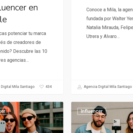
fluencer en
Conoce a Mila, la agen
le
fundada por Walter Ye
Natalia Mirauda, Felip
as potenciar tu marca
Utrera y Alvaro…
vés de creadores de
enido? Descubre las 10
res agencias…
434
Digital Mila Santiago
Agencia Digital Mila Santiago
Influencer
cer
Influencer
Marketing