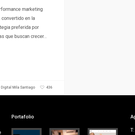
erformance marketing
 convertido en la
tegia preferida por
as que buscan crecer…
436
Digital Mila Santiago
Portafolio
A
T
e