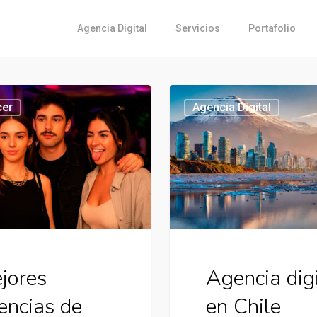
Agencia Digital
Servicios
Portafolio
Agencia
cer
Agencia Digital
digital
en
Chile
jores
Agencia dig
encias de
en Chile