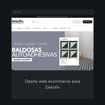
Revolut
Diseño
web
ecommerce
para
Dekofix
Diseño
web
Diseño web ecommerce para
Dekofix
ecommerce
para
Dekofix