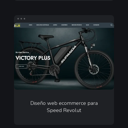
Vrusso
Diseño
web
ecommerce
para
Speed
Revolut
Diseño
web
Diseño web ecommerce para
Speed Revolut
ecommerce
para
Speed