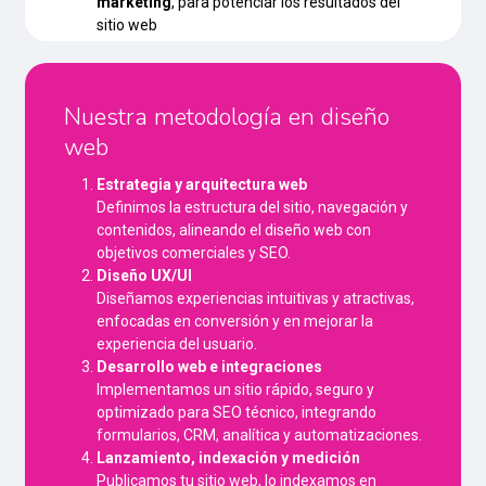
marketing
, para potenciar los resultados del
sitio web
Nuestra metodología en diseño
web
Estrategia y arquitectura web
Definimos la estructura del sitio, navegación y
contenidos, alineando el diseño web con
objetivos comerciales y SEO.
Diseño UX/UI
Diseñamos experiencias intuitivas y atractivas,
enfocadas en conversión y en mejorar la
experiencia del usuario.
Desarrollo web e integraciones
Implementamos un sitio rápido, seguro y
optimizado para SEO técnico, integrando
formularios, CRM, analítica y automatizaciones.
Lanzamiento, indexación y medición
Publicamos tu sitio web, lo indexamos en