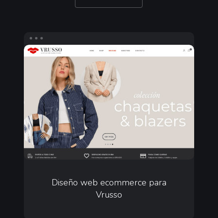
Diseño
web
ecommerce
para
Vrusso
Diseño
web
Diseño web ecommerce para
Vrusso
ecommerce
para