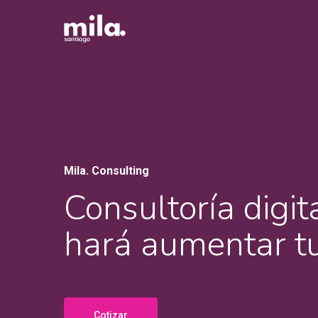
Skip
to
main
content
Mila. Consulting
Consultoría digit
hará aumentar t
Cotizar