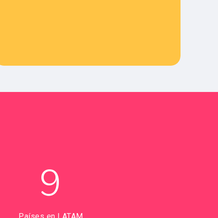
9
Países en LATAM