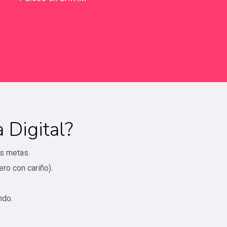
 Digital?
us metas.
ero con cariño).
ndo.