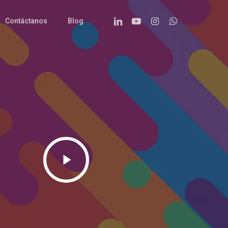
Linkedin
Youtube
Instagram
Whatsapp
Contáctanos
Blog
Play
Video