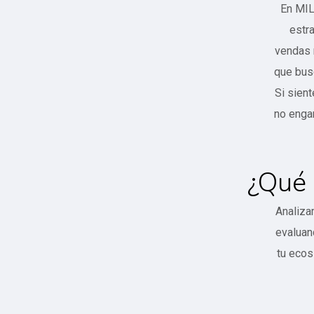
En MIL
estr
vendas 
que bus
Si sient
no enga
¿Qué 
Analiza
evaluan
tu ecos