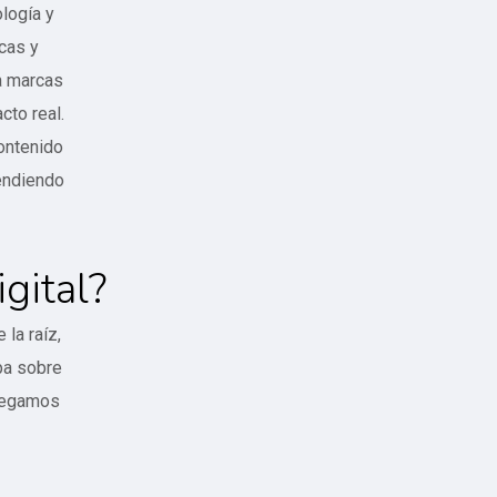
logía y
cas y
a marcas
to real.
contenido
endiendo
gital?
la raíz,
pa sobre
tregamos