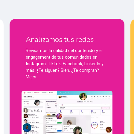
Analizamos tus redes
Revisamos la calidad del contenido y el
engagement de tus comunidades en
Instagram, TikTok, Facebook, LinkedIn y
más. ¿Te siguen? Bien. ¿Te compran?
Mejor.