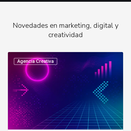
Novedades en marketing, digital y
creatividad
Tendencias
Agencia Creativa
en
creatividad
digital