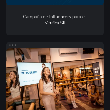
Campaña
de
Campaña de Influencers para e-
Verifica SII
Influencers
para
e-
Verifica
Infuencers
SII
para
Merz
Aesthetics