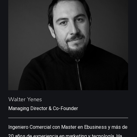
Walter Yenes
N
Managing Director & Co-Founder
D
Ingeniero Comercial con Master en Ebusiness y más de
1
20 años de experiencia en marketing y tecnología. Ha
d