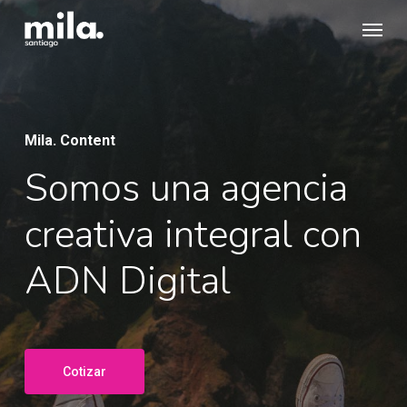
Skip
Menu
to
main
content
Mila. Content
Somos una agencia
creativa integral con
ADN Digital
Cotizar