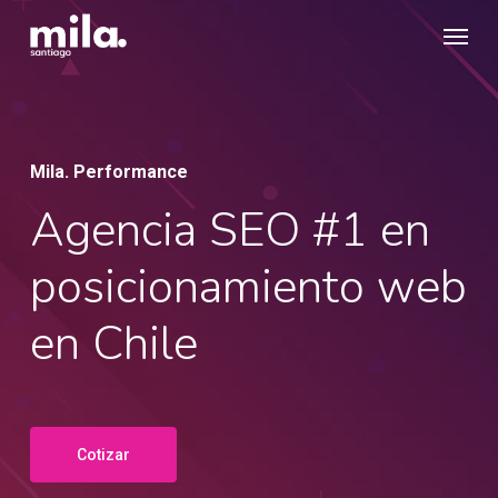
Skip
Menu
to
main
content
Mila. Performance
Agencia SEO #1 en
posicionamiento web
en Chile
Cotizar