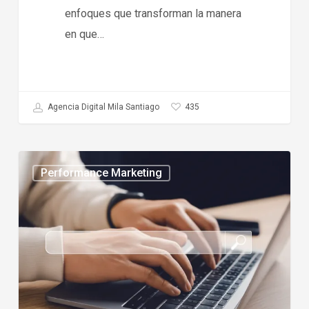
enfoques que transforman la manera
en que…
435
Agencia Digital Mila Santiago
Mejores
Performance Marketing
agencias
de
SEO
en
Chile