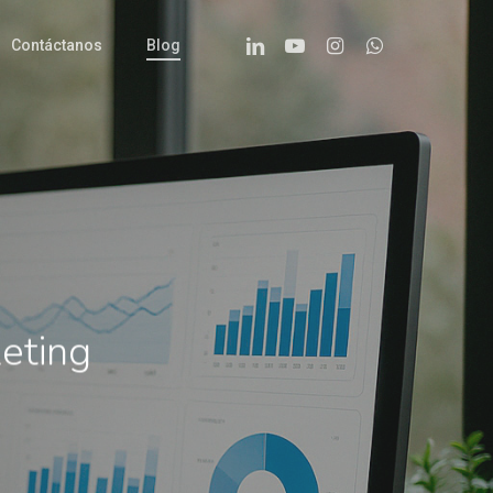
Linkedin
Youtube
Instagram
Whatsapp
Contáctanos
Blog
eting