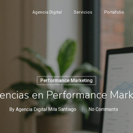
Agencia Digital
Servicios
Portafolio
Performance Marketing
encias en Performance Mark
By
Agencia Digital Mila Santiago
No Comments