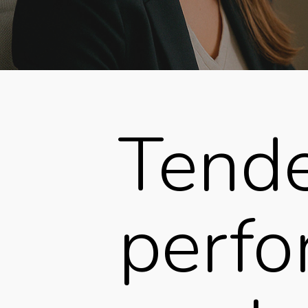
Tende
perf