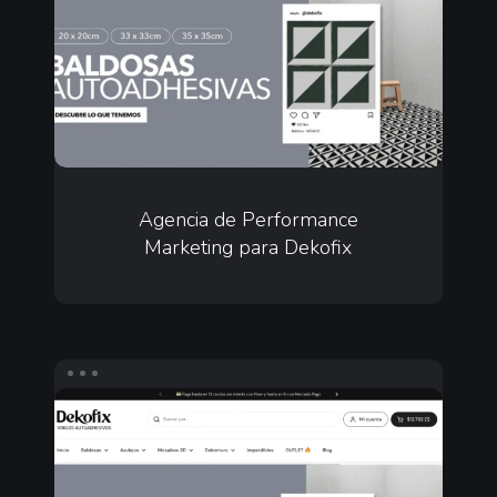
Marketing
para
Dekofix
Agencia
de
Agencia de Performance
Marketing para Dekofix
Performance
Marketing
para
Dekofix
Diseño
web
ecommerce