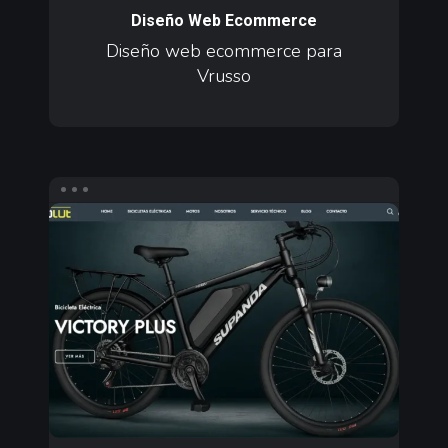
ecommerce
Diseño Web Ecommerce
para
Diseño web ecommerce para
Vrusso
Vrusso
Diseño
web
ecommerce
para
Speed
Revolut