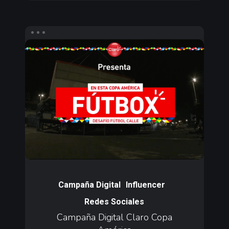
Campaña
Digital
Claro
Copa
América
Campaña
Digital
Campaña Digital
Influencer
Claro
Redes Sociales
Copa
Campaña Digital Claro Copa
América