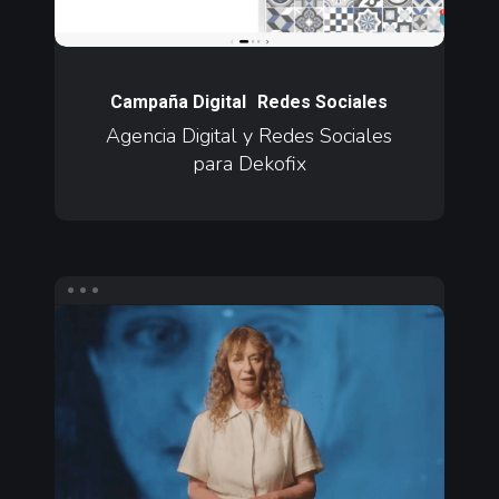
Dekofix
Agencia
Digital
Campaña Digital
Redes Sociales
y
Agencia Digital y Redes Sociales
para Dekofix
Redes
Sociales
para
Dekofix
Contenido
en
Redes
Sociales
para
Prime