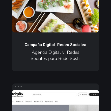
Sociales
para
Budo
Sushi
Agencia
Digital
Campaña Digital
Redes Sociales
y
Agencia Digital y Redes
Sociales para Budo Sushi
Redes
Sociales
para
Budo
Sushi
Agencia
de
Performance