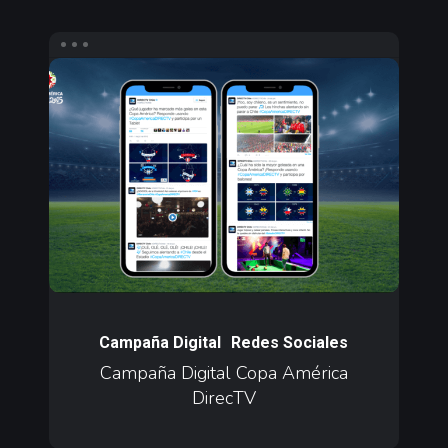
Campaña
Digital
Copa
América
DirecTV
Campaña
Digital
Campaña Digital
Redes Sociales
Copa
Campaña Digital Copa América
DirecTV
América
DirecTV