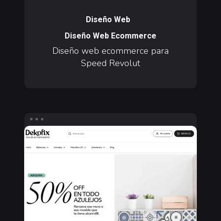
Diseño
web
Diseño Web
ecommerce
Diseño Web Ecommerce
para
Diseño web ecommerce para
Speed
Speed Revolut
Revolut
Agencia
Digital
y
Redes
Sociales
para