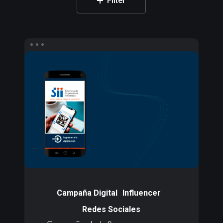
Filter
Campaña
de
Influencers
para
e-
Verifica
SII
Campaña
de
Campaña Digital
Influencer
Influencers
Redes Sociales
para