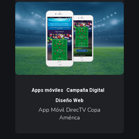
App
Móvil
DirecTV
Copa
América
App
Móvil
Apps móviles
Campaña Digital
DirecTV
Diseño Web
Copa
App Móvil DirecTV Copa
América
América