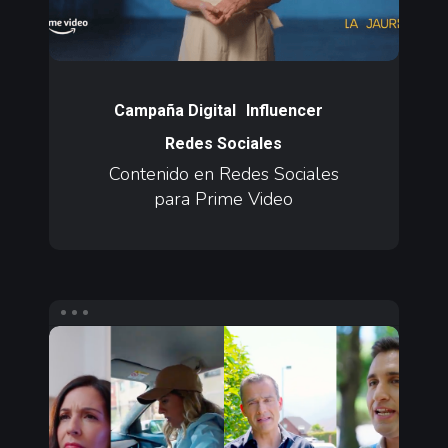
Video
Contenido
en
Campaña Digital
Influencer
Redes
Redes Sociales
Sociales
Contenido en Redes Sociales
para
para Prime Video
Prime
Video
Contenido
en
Redes
Sociales