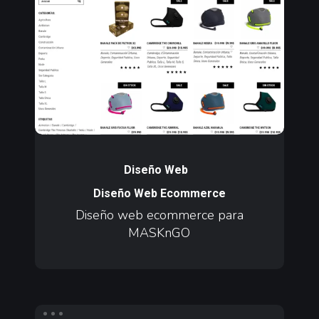
ecommerce
para
MASKnGO
Diseño
web
Diseño Web
ecommerce
Diseño Web Ecommerce
para
Diseño web ecommerce para
MASKnGO
MASKnGO