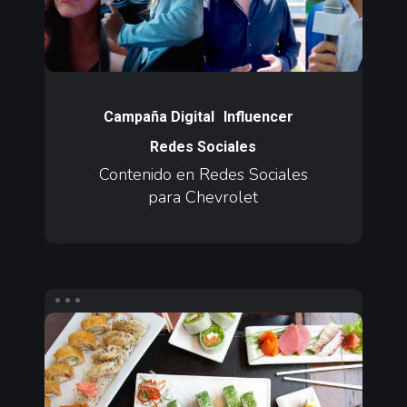
para
Chevrolet
Contenido
en
Campaña Digital
Influencer
Redes
Redes Sociales
Sociales
Contenido en Redes Sociales
para
para Chevrolet
Chevrolet
Agencia
Digital
y
Redes