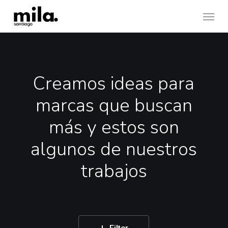
Skip
Menu
to
main
content
Creamos ideas para
marcas que buscan
más y estos son
algunos de nuestros
trabajos