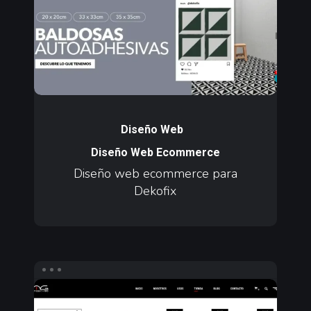
para
Dekofix
Diseño
web
Diseño Web
ecommerce
Diseño Web Ecommerce
para
Diseño web ecommerce para
Dekofix
Dekofix
Diseño
web