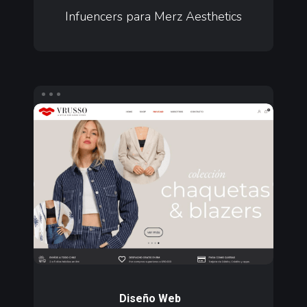
Merz
Infuencers para Merz Aesthetics
Aesthetics
Diseño
web
ecommerce
para
Vrusso
Diseño
web
Diseño Web