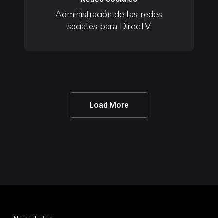
redes
Administración de las redes
sociales
sociales para DirecTV
para
DirecTV
Load More