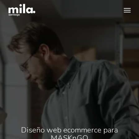
Skip
Menu
to
main
content
Diseño web ecommerce para
MASKnGO