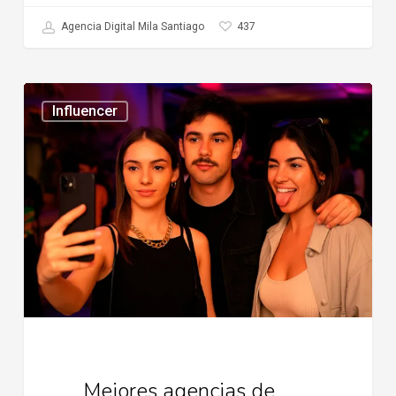
437
Agencia Digital Mila Santiago
Mejores
Influencer
agencias
de
influencer
en
chile
Mejores agencias de