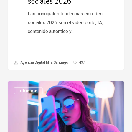
sociales 2026
Las principales tendencias en redes
sociales 2026 son el video corto, IA,
contenido auténtico y…
437
Agencia Digital Mila Santiago
Tendencias
Influencer
en
influencer
marketing
2026