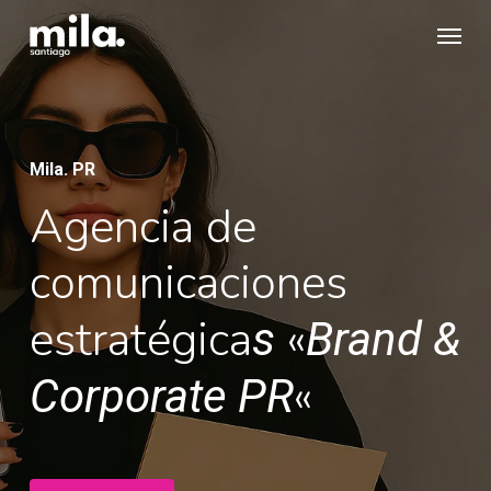
Skip
Menu
to
main
content
Mila. PR
Agencia de
comunicaciones
estratégica
«
s
Brand &
«
Corporate PR