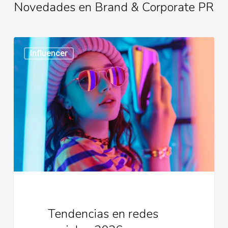
Novedades en Brand & Corporate PR
Tendencias
Influencer
en
redes
sociales
2026
Tendencias en redes