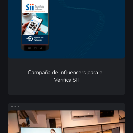
Influencers
para
e-
Verifica
SII
Campaña
de
Campaña de Influencers para e-
Verifica SII
Influencers
para
e-
Verifica
Infuencers
SII
para
Merz