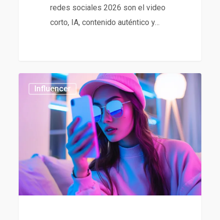
redes sociales 2026 son el video
corto, IA, contenido auténtico y…
Tendencias
437
Influencer
en
influencer
marketing
2026