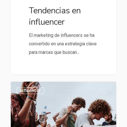
Tendencias en
influencer
El marketing de influencers se ha
convertido en una estrategia clave
para marcas que buscan…
Tendencias
1186
Influencer
en
influencer
marketing
para