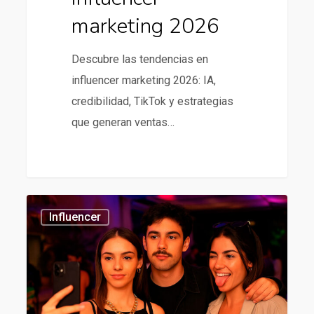
marketing 2026
Descubre las tendencias en
influencer marketing 2026: IA,
credibilidad, TikTok y estrategias
que generan ventas…
Mejores
434
Influencer
agencias
de
influencer
en
chile