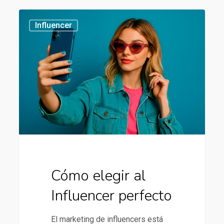
Cómo
434
Influencer
elegir
al
Influencer
perfecto
Cómo elegir al
Influencer perfecto
El marketing de influencers está