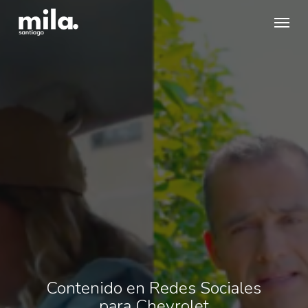
Skip
Menu
to
main
content
Contenido en Redes Sociales
para Chevrolet