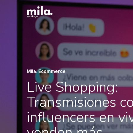
Skip
to
main
content
Mila. Ecommerce
Live Shopping:
Transmisiones c
influencers en vi
venden más