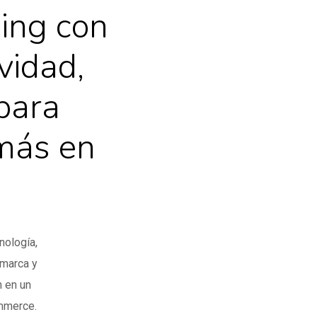
ing con
vidad,
 para
 más en
nología,
 marca y
 en un
ommerce.