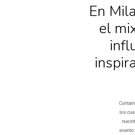
En Mil
el mi
infl
inspir
Contamo
los cua
nuest
evento 