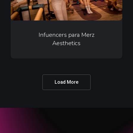
Infuencers
para
Infuencers para Merz
Aesthetics
Merz
Aesthetics
Load More