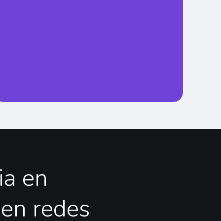
ia
en
en
redes