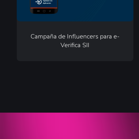
SII
Campaña
de
Campaña de Influencers para e-
Verifica SII
Influencers
para
e-
Verifica
SII