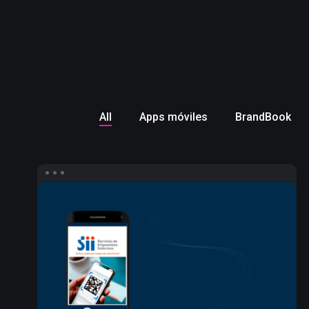
All
Apps móviles
BrandBook
Campaña
de
Influencers
para
e-
Verifica