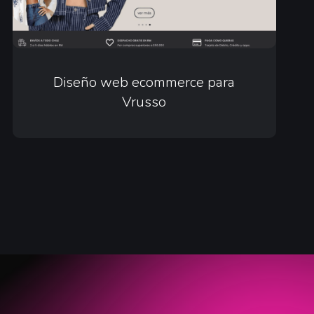
Diseño
web
Diseño web ecommerce para
Vrusso
ecommerce
para
Vrusso