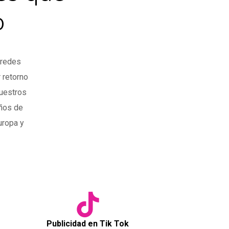
o
 redes
 retorno
nuestros
años de
uropa y
Publicidad en Tik Tok