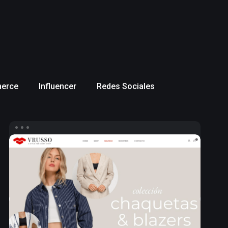
erce
Influencer
Redes Sociales
Diseño
web
ecommerce
para
Vrusso