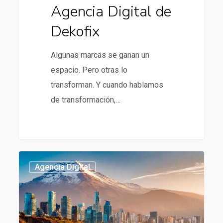
Agencia Digital de
Dekofix
Algunas marcas se ganan un
espacio. Pero otras lo
transforman. Y cuando hablamos
de transformación,…
Agencia
437
Agencia Digital
digital
en
Chile