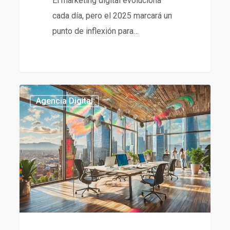
El marketing digital evoluciona
cada día, pero el 2025 marcará un
punto de inflexión para…
Qué
434
Agencia Digital
es
una
Agencia
Digital
y
Cómo
Puede
Impulsar