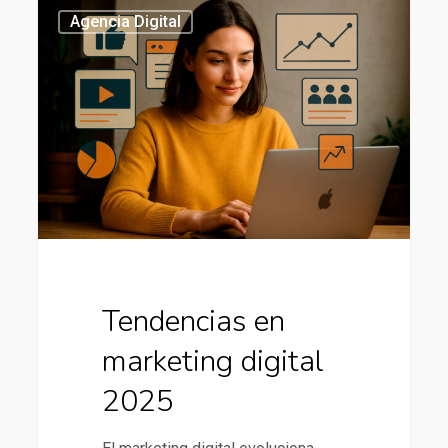
Tendencias
435
Agencia Digital
en
marketing
digital
2025
Tendencias en
marketing digital
2025