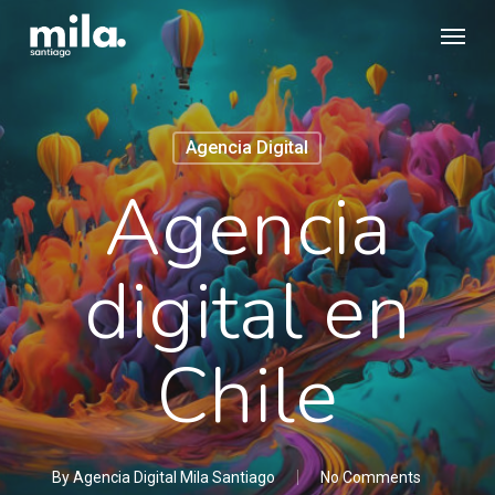
Skip
Menu
to
main
content
Agencia Digital
Agencia
digital en
Chile
By
Agencia Digital Mila Santiago
No Comments