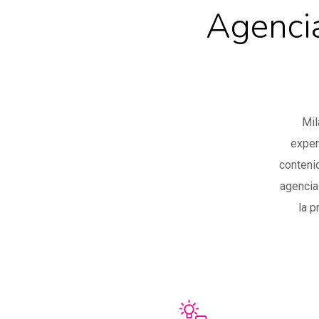
Agencia
Mil
exper
conteni
agencia
la p