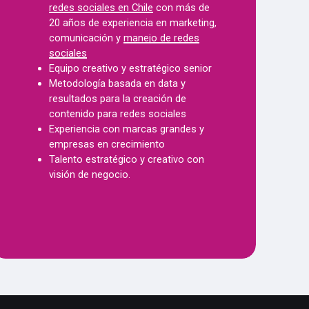
redes sociales en Chile
con más de
20 años de experiencia en marketing,
comunicación y
manejo de redes
sociales
Equipo creativo y estratégico senior
Metodología basada en data y
resultados para la creación de
contenido para redes sociales
Experiencia con marcas grandes y
empresas en crecimiento
Talento estratégico y creativo con
visión de negocio.