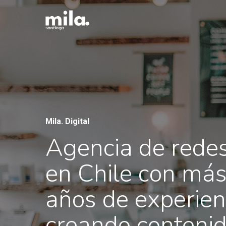
Skip
to
main
content
Mila. Digital
Agencia de redes
en Chile con má
años de experien
creando conteni