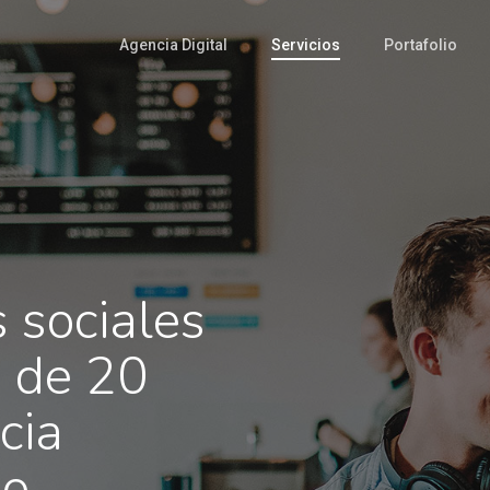
Agencia Digital
Servicios
Portafolio
 sociales
s de 20
cia
do