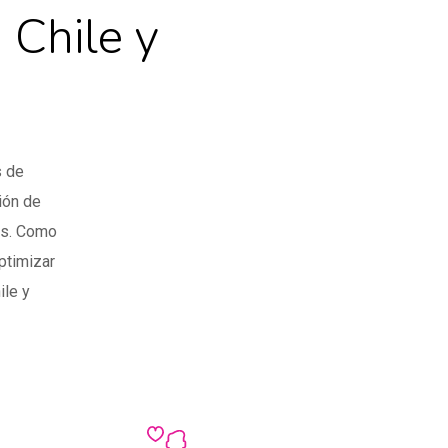
 Chile y
s de
ión de
as. Como
ptimizar
ile y