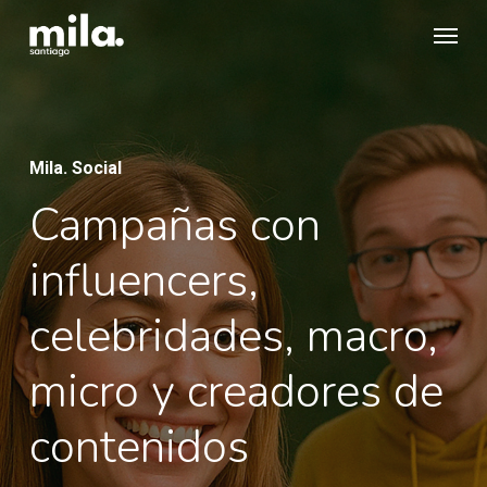
Skip
Menu
to
main
content
Mila. Social
Campañas con
influencers,
celebridades, macro,
micro y creadores de
contenidos