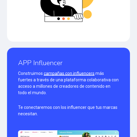
APP
Influencer
Construimos
campañas con influencers
más
fuertes a través de una plataforma colaborativa con
acceso a millones de creadores de contenido en
todo el mundo.
Te conectaremos con los influencer que tus marcas
necesitan.