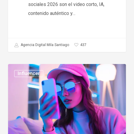
sociales 2026 son el video corto, IA,
contenido auténtico y…
437
Agencia Digital Mila Santiago
Tendencias
Influencer
en
influencer
marketing
2026