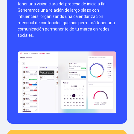
tener una visión clara del proceso de inicio a fin.
Generamos una relación de largo plazo con
influencers, organizando una calendarización
mensual de contenidos que nos permitirá tener una
comunicación permanente de tu marca en redes
sociales.