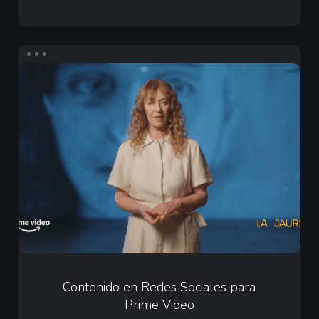
Merz
Aesthetics
Contenido
en
Redes
Sociales
para
Prime
Video
Contenido
en
Contenido en Redes Sociales para
Prime Video
Redes