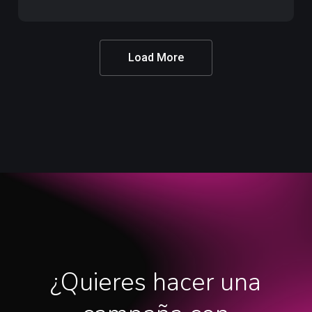
Sociales
para
Prime
Load More
Video
¿Quieres hacer una