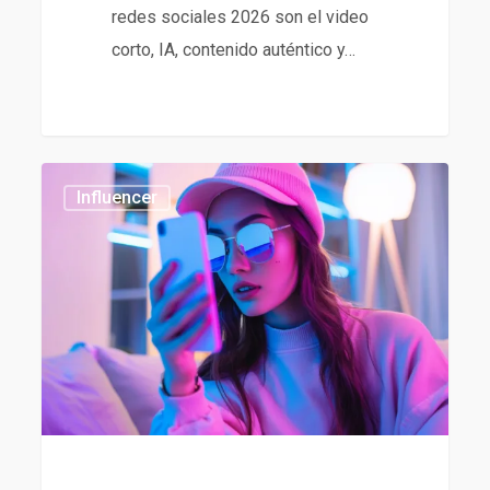
redes sociales 2026 son el video
corto, IA, contenido auténtico y…
Tendencias
437
Influencer
en
influencer
marketing
2026