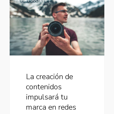
Redes Sociales
creación
de
contenidos
impulsará
tu
marca
en
redes
sociales
La creación de
contenidos
impulsará tu
marca en redes