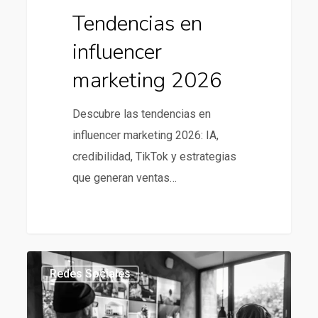
Tendencias en
influencer
marketing 2026
Descubre las tendencias en
influencer marketing 2026: IA,
credibilidad, TikTok y estrategias
que generan ventas…
Mejores
434
Redes Sociales
agencias
de