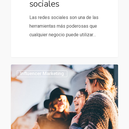
sociales
Las redes sociales son una de las
herramientas más poderosas que
cualquier negocio puede utilizar…
Tendencias
Influencer Marketing
en
Influencer
Marketing
para
2024