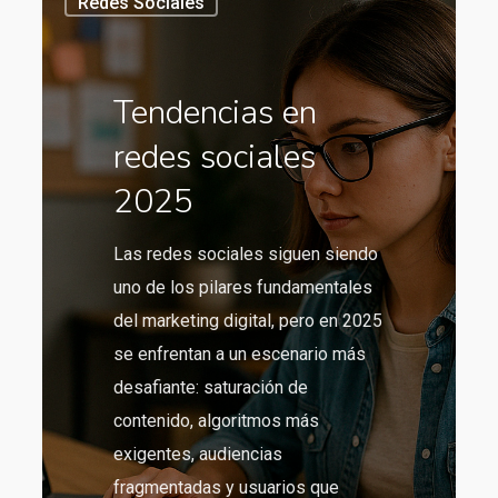
Redes Sociales
en
redes
sociales
Tendencias en
2025
redes sociales
2025
Las redes sociales siguen siendo
uno de los pilares fundamentales
del marketing digital, pero en 2025
se enfrentan a un escenario más
desafiante: saturación de
contenido, algoritmos más
exigentes, audiencias
fragmentadas y usuarios que