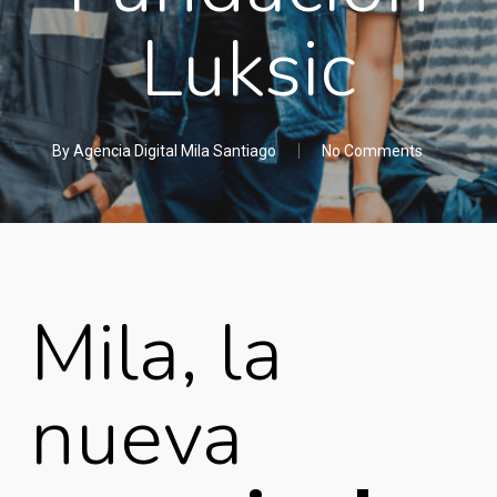
Luksic
By
Agencia Digital Mila Santiago
No Comments
Mila, la
nueva