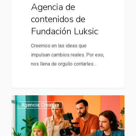
Agencia de
contenidos de
Fundación Luksic
Creemos en las ideas que
impulsan cambios reales. Por eso,
nos llena de orgullo contarles…
Agencia
437
Agencia Creativa
creativa
en
Chile