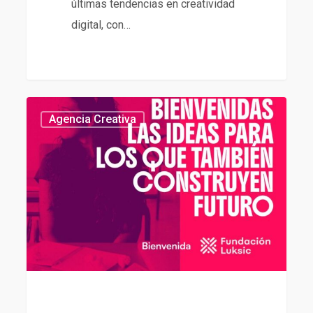
últimas tendencias en creatividad
digital, con…
Agencia
439
Agencia Creativa
de
contenidos
de
Fundación
Luksic