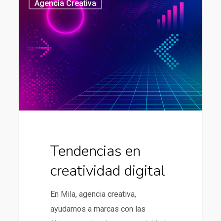
Agencia Creativa
en
creatividad
digital
Tendencias en
creatividad digital
En Mila, agencia creativa,
ayudamos a marcas con las