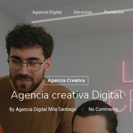
Agencia Digital
Servicios
Portafolio
Agencia Creativa
Agencia creativa Digital
By
Agencia Digital Mila Santiago
No Comments