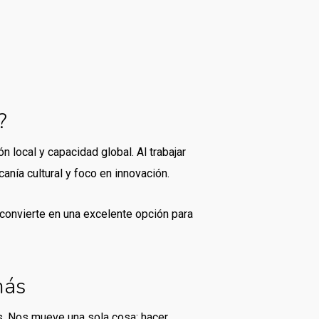
?
 local y capacidad global. Al trabajar
anía cultural y foco en innovación.
convierte en una excelente opción para
más
s. Nos mueve una sola cosa: hacer