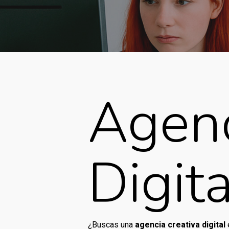
Agenc
Digita
¿Buscas una
agencia creativa digital