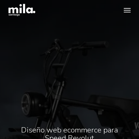
Skip
Menu
to
main
content
Diseño web ecommerce para
Speed Revolut