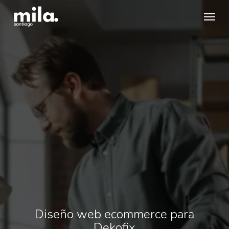
Skip
Menu
to
main
content
Diseño web ecommerce para
Dekofix