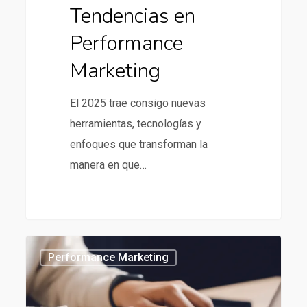
Tendencias en
Performance
Marketing
El 2025 trae consigo nuevas
herramientas, tecnologías y
enfoques que transforman la
manera en que…
Mejores
434
Performance Marketing
agencias
de
SEO