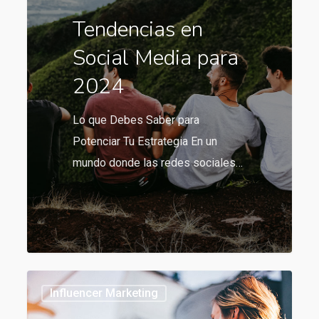
Media
Tendencias en
para
Social Media para
2024
2024
Lo que Debes Saber para
Potenciar Tu Estrategia En un
mundo donde las redes sociales…
566
Tendencias
Influencer Marketing
en