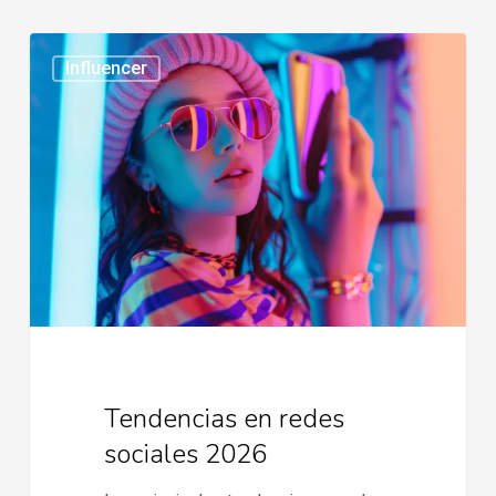
Tendencias
Influencer
en
redes
sociales
2026
Tendencias en redes
sociales 2026