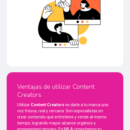
Ventajas de utilizar Content
Creators
Utilizar
Content Creators
es darle a tu marca una
voz fresca, real y cercana. Son especialistas en
crear contenido qué entretiene y vende al mismo
tiempo, logrando mayor alcance orgánico y
engagement genuino. En MILA conectamos tu