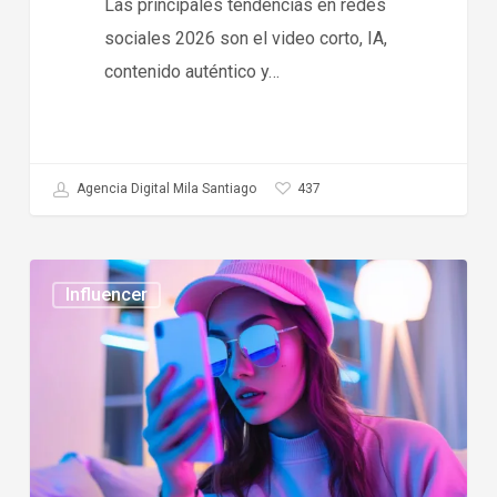
Las principales tendencias en redes
sociales 2026 son el video corto, IA,
contenido auténtico y…
437
Agencia Digital Mila Santiago
Tendencias
Influencer
en
influencer
marketing
2026