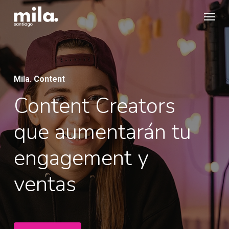
Skip
Menu
to
main
content
Mila. Content
Content Creators
que aumentarán tu
engagement y
ventas