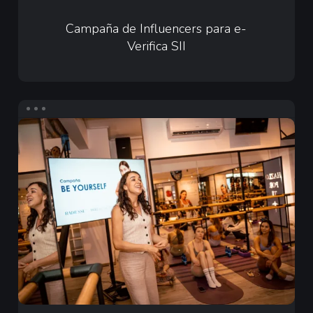
Campaña
de
Campaña de Influencers para e-
Verifica SII
Influencers
para
e-
Verifica
Infuencers
SII
para
Merz
Aesthetics