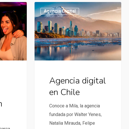
Agencia
Agencia Digital
digital
en
Chile
Agencia digital
en Chile
n
Conoce a Mila, la agencia
fundada por Walter Yenes,
Natalia Mirauda, Felipe
marca