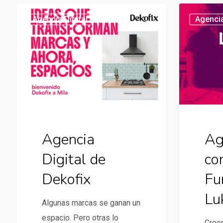
Agencia
Agencia
Agencia Digital
Agencia
Digital
de
de
contenidos
Dekofix
de
Fundación
Luksic
Agencia
Ag
Digital de
co
Dekofix
Fu
Lu
Algunas marcas se ganan un
espacio. Pero otras lo
Cree