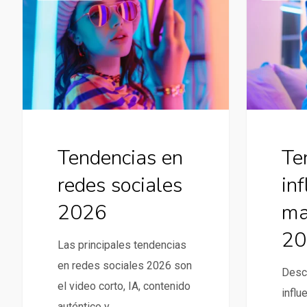
en
en
redes
influencer
sociales
marketing
2026
2026
Tendencias en
Te
redes sociales
in
2026
ma
20
Las principales tendencias
en redes sociales 2026 son
Desc
el video corto, IA, contenido
influ
auténtico y…