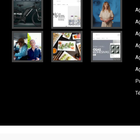
Ag
A
A
Ag
A
A
Po
T