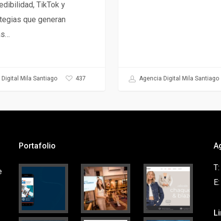
redibilidad, TikTok y
tegias que generan
as…
437
Digital Mila Santiago
Agencia Digital Mila Santiago
Portafolio
A
T
e
E
L