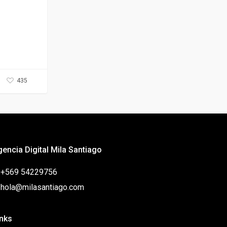
435
gencia Digital Mila Santiago
: +569 54229756
: hola@milasantiago.com
inks