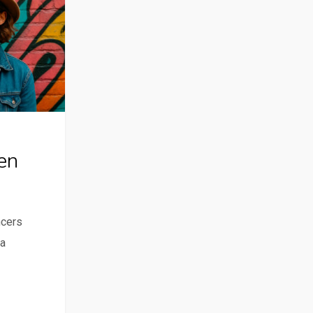
en
ncers
na