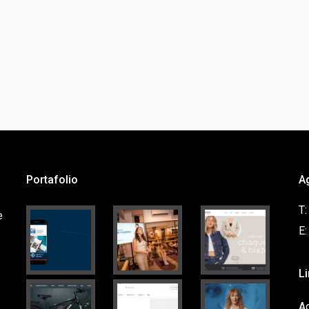
Portafolio
A
T
e
E
L
Ag