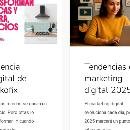
en
marketing
digital
2025
encia
Tendencias 
gital de
marketing
kofix
digital 202
nas marcas se ganan un
El marketing digital
io. Pero otras lo
evoluciona cada día, p
forman. Y cuando
2025 marcará un punt
amos de
inflexión para…