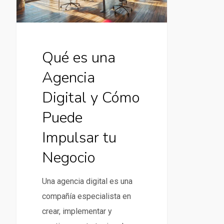
y
Cómo
Puede
Impulsar
Qué es una
tu
Agencia
Negocio
Digital y Cómo
Puede
Impulsar tu
Negocio
Una agencia digital es una
compañía especialista en
crear, implementar y