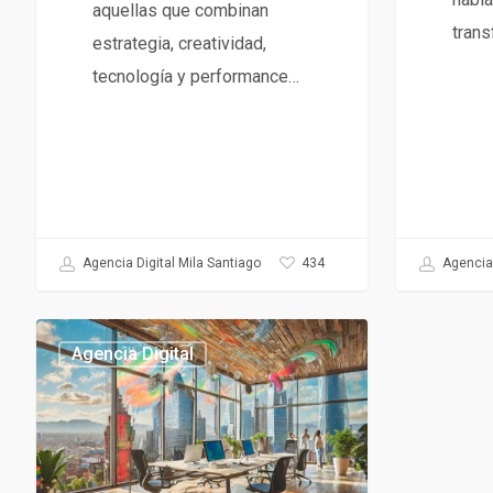
aquellas que combinan
trans
estrategia, creatividad,
tecnología y performance…
434
Agencia Digital Mila Santiago
Agencia 
Qué
Agencia Digital
es
una
Agencia
Digital