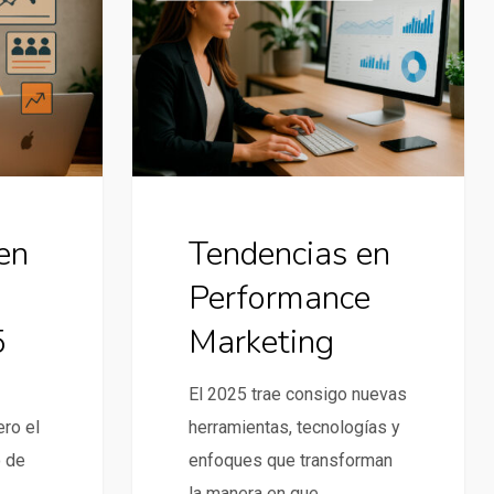
en
Performance
Marketing
en
Tendencias en
Performance
5
Marketing
El 2025 trae consigo nuevas
ero el
herramientas, tecnologías y
o de
enfoques que transforman
la manera en que…