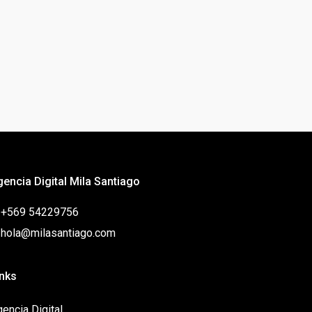
gencia Digital Mila Santiago
: +569 54229756
: hola@milasantiago.com
inks
encia Digital