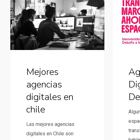
agencias
Digital
digitales
de
en
Dekofix
chile
Mejores
Ag
agencias
Di
digitales en
De
chile
Algu
espac
Las mejores agencias
trans
digitales en Chile son
habl