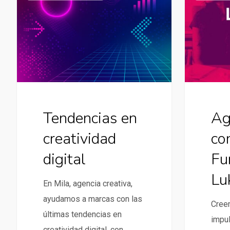
en
de
creatividad
contenidos
digital
de
Fundación
Luksic
Ag
Tendencias en
co
creatividad
Fu
digital
Lu
En Mila, agencia creativa,
ayudamos a marcas con las
Cree
últimas tendencias en
impul
creatividad digital, con…