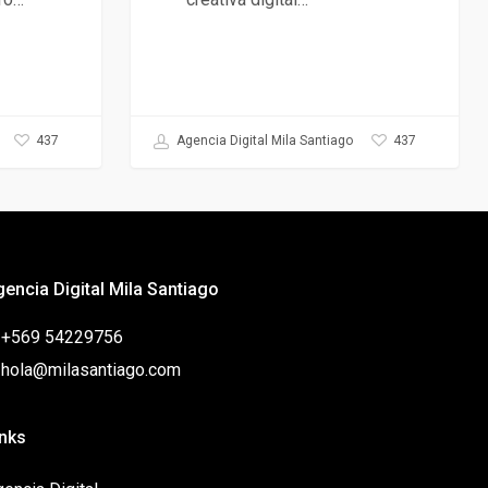
437
437
Agencia Digital Mila Santiago
gencia Digital Mila Santiago
: +569 54229756
: hola@milasantiago.com
inks