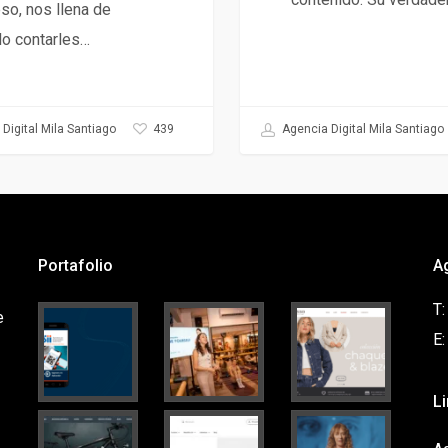
so, nos llena de
lo contarles…
439
Digital Mila Santiago
Agencia Digital Mila Santiago
Portafolio
A
T
e
E
L