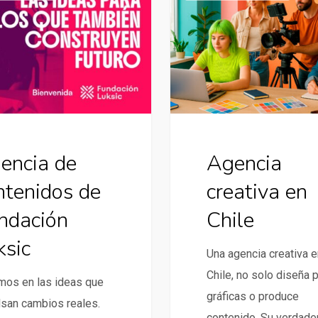
creativa
en
Chile
encia de
Agencia
ntenidos de
creativa en
ndación
Chile
ksic
Una agencia creativa e
Chile, no solo diseña 
mos en las ideas que
gráficas o produce
san cambios reales.
contenido. Su verdade