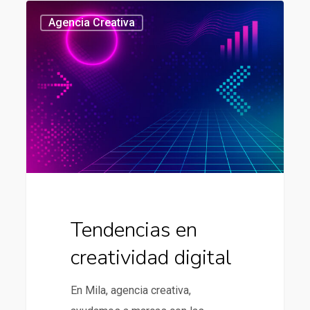
Tendencias
437
Agencia Creativa
en
creatividad
digital
Tendencias en
creatividad digital
En Mila, agencia creativa,