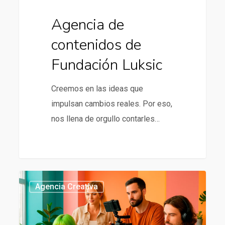
Agencia de
contenidos de
Fundación Luksic
Creemos en las ideas que
impulsan cambios reales. Por eso,
nos llena de orgullo contarles…
Agencia
437
Agencia Creativa
creativa
en
Chile