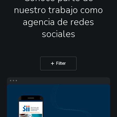
nuestro
trabajo
como
agencia
de
redes
sociales
Filter
Campaña
de
Influencers
para