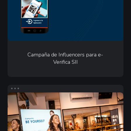
e-
Verifica
SII
Campaña
de
Campaña de Influencers para e-
Verifica SII
Influencers
para
e-
Verifica
Infuencers
SII
para
Merz
Aesthetics