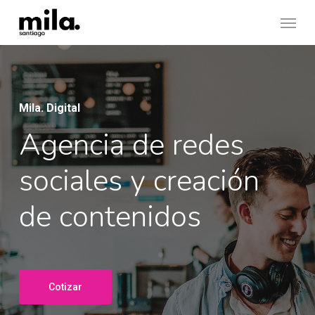
Skip
Menu
to
main
content
Mila. Digital
Agencia de redes
sociales y creación
de contenidos
Cotizar