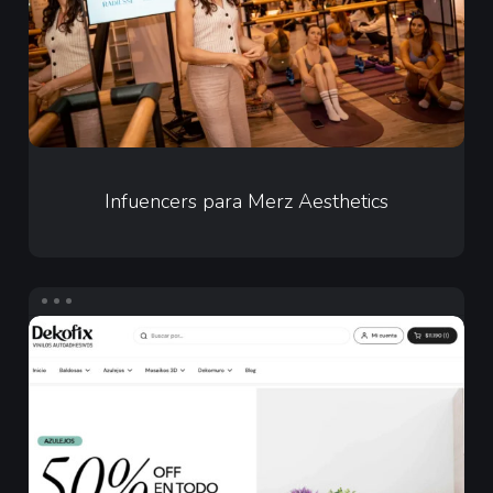
Infuencers
para
Infuencers para Merz Aesthetics
Merz
Aesthetics
Agencia
Digital
y
Redes
Sociales