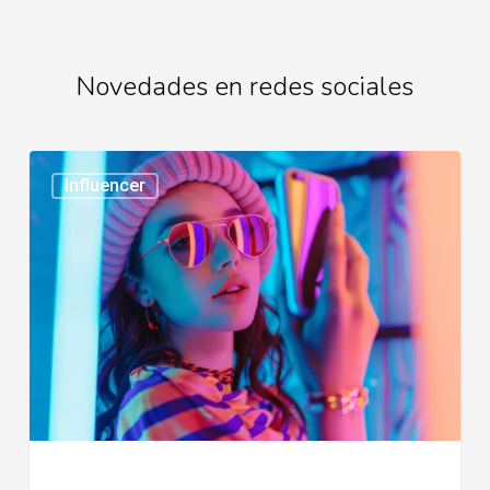
Novedades en redes sociales
Tendencias
Influencer
en
redes
sociales
2026