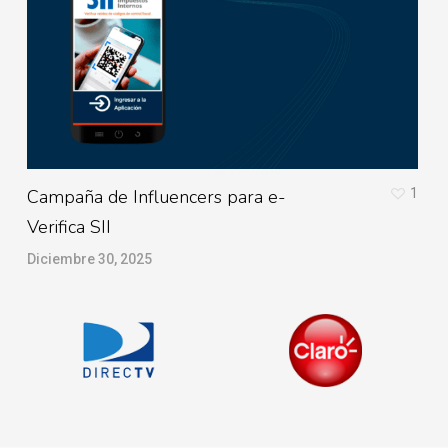
Campaña de Influencers para e-
1
I
Verifica SII
D
Diciembre 30, 2025