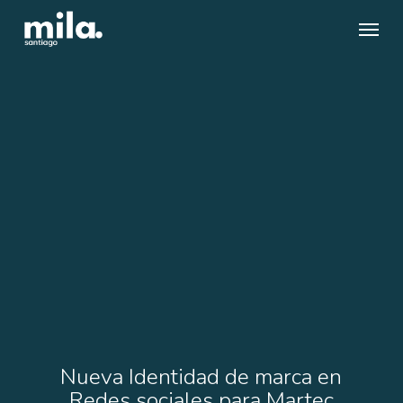
Skip
Menu
to
main
content
Nueva Identidad de marca en
Redes sociales para Martec