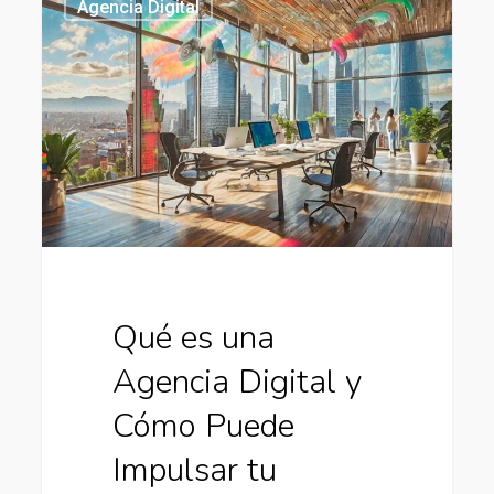
Agencia Digital
es
una
Agencia
Digital
y
Cómo
Puede
Impulsar
tu
Negocio
Qué es una
Agencia Digital y
Cómo Puede
Impulsar tu