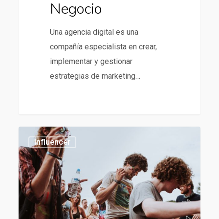
Negocio
Una agencia digital es una
compañía especialista en crear,
implementar y gestionar
estrategias de marketing…
Tendencias
1186
Influencer
en
influencer
marketing
para
2025