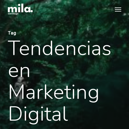
Skip
Menu
to
main
content
Tag
Tendencias
en
Marketing
Digital