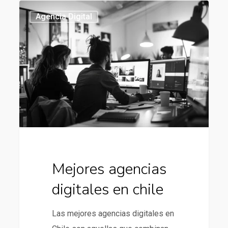
Mejores
434
Agencia Digital
agencias
digitales
en
chile
Mejores agencias
digitales en chile
Las mejores agencias digitales en