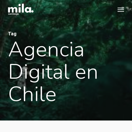
Skip
Menu
to
main
content
Tag
Agencia
Digital en
Chile