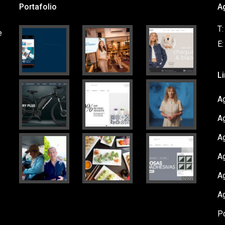
Portafolio
A
T
e
E
L
Ag
A
A
Ag
A
A
Po