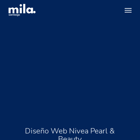
Skip
Menu
to
main
content
Diseño Web Nivea Pearl &
Beauty