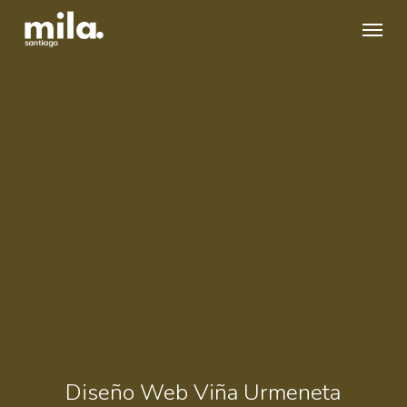
Skip
Menu
to
main
content
Diseño Web Viña Urmeneta