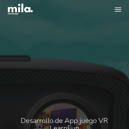
Skip
Menu
to
main
content
Desarrollo de App juego VR
LearnFun