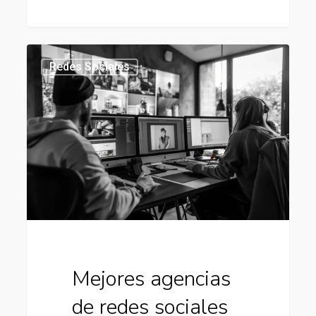
Mejores
434
Redes Sociales
agencias
de
redes
sociales
en
chile
Mejores agencias
de redes sociales