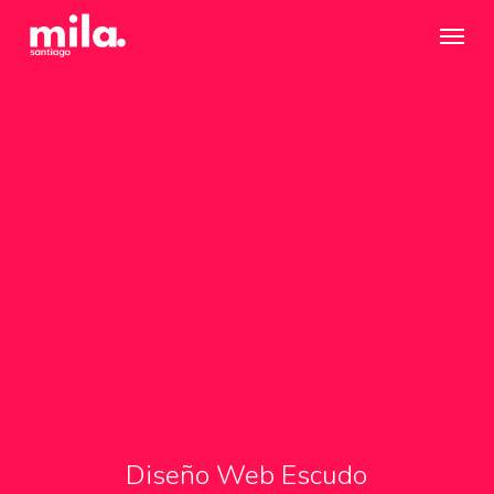
Skip
Menu
to
main
content
Diseño Web Escudo