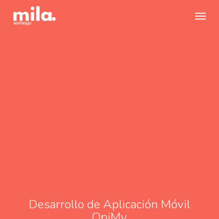
Skip
Menu
to
main
content
Desarrollo de Aplicación Móvil
OpiMy