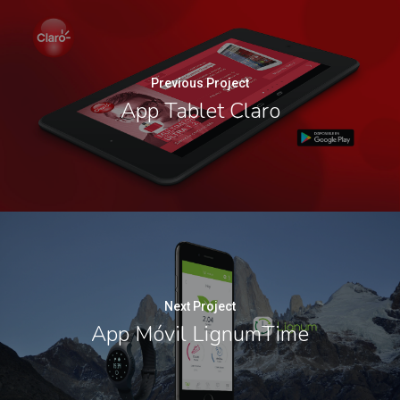
Previous Project
App Tablet Claro
Next Project
App Móvil LignumTime