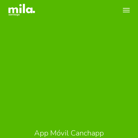
Skip
Menu
to
main
content
App Móvil Canchapp