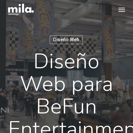
Skip
Menu
to
main
content
Diseño Web
Diseño
Web para
BeFun
Entertainmen