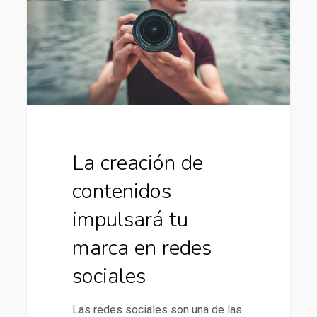
contenidos
impulsará
tu
marca
en
redes
sociales
La creación de
contenidos
impulsará tu
marca en redes
sociales
Las redes sociales son una de las