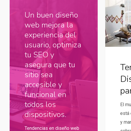
en
Diseño
Un buen diseño
Web
web mejora la
para
experiencia del
2024
usuario, optimiza
tu SEO y
asegura que tu
Te
sitio sea
Di
accesible y
pa
funcional en
todos los
El m
dispositivos.
está 
y ma
Tendencias en diseño web
sobre