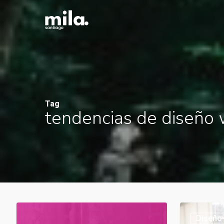
Skip
to
main
content
Tag
tendencias de diseño
Tendencias
Diseño