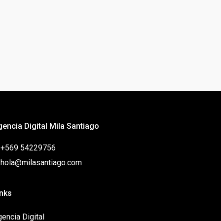
gencia Digital Mila Santiago
: +569 54229756
: hola@milasantiago.com
inks
encia Digital