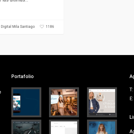
1186
Digital Mila Santiago
Portafolio
A
T
e
E
L
Ag